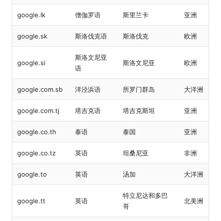
google.lk
僧伽罗语
斯里兰卡
亚洲
google.sk
斯洛伐克语
斯洛伐克
欧洲
斯洛文尼亚
google.si
斯洛文尼亚
欧洲
语
google.com.sb
洋泾浜语
所罗门群岛
大洋洲
google.com.tj
塔吉克语
塔吉克斯坦
亚洲
google.co.th
泰语
泰国
亚洲
google.co.tz
英语
坦桑尼亚
非洲
google.to
英语
汤加
大洋洲
特立尼达和多巴
google.tt
英语
北美洲
哥