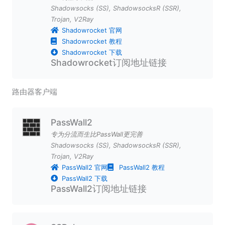
Shadowsocks (SS)
,
ShadowsocksR (SSR)
,
Trojan
,
V2Ray
Shadowrocket 官网
Shadowrocket 教程
Shadowrocket 下载
Shadowrocket订阅地址链接
路由器客户端
PassWall2
专为分流而生比PassWall更完善
Shadowsocks (SS)
,
ShadowsocksR (SSR)
,
Trojan
,
V2Ray
PassWall2 官网
PassWall2 教程
PassWall2 下载
PassWall2订阅地址链接