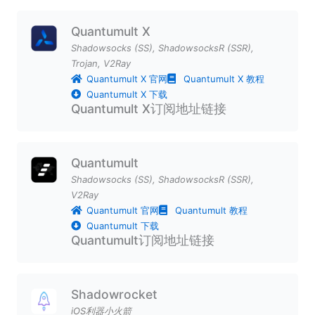
Quantumult X
Shadowsocks (SS)
,
ShadowsocksR (SSR)
,
Trojan
,
V2Ray
Quantumult X 官网
Quantumult X 教程
Quantumult X 下载
Quantumult X订阅地址链接
Quantumult
Shadowsocks (SS)
,
ShadowsocksR (SSR)
,
V2Ray
Quantumult 官网
Quantumult 教程
Quantumult 下载
Quantumult订阅地址链接
Shadowrocket
iOS利器小火箭