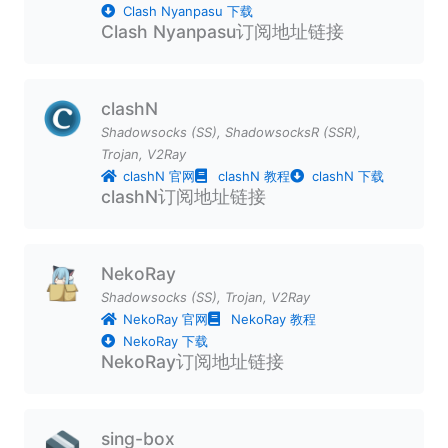
Clash Nyanpasu 下载
Clash Nyanpasu订阅地址链接
clashN
Shadowsocks (SS)
,
ShadowsocksR (SSR)
,
Trojan
,
V2Ray
clashN 官网
clashN 教程
clashN 下载
clashN订阅地址链接
NekoRay
Shadowsocks (SS)
,
Trojan
,
V2Ray
NekoRay 官网
NekoRay 教程
NekoRay 下载
NekoRay订阅地址链接
sing-box