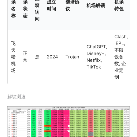
场
场
成立
翻墙协
机场
墙
机场解锁
名
状
时间
议
特色
访
称
态
问
Clash,
飞
IEPL,
ChatGPT,
天
不限
正
Disney+,
猪
是
2024
Trojan
设备
常
Netflix,
机
数, 企
TikTok
场
业定
制
解锁测速