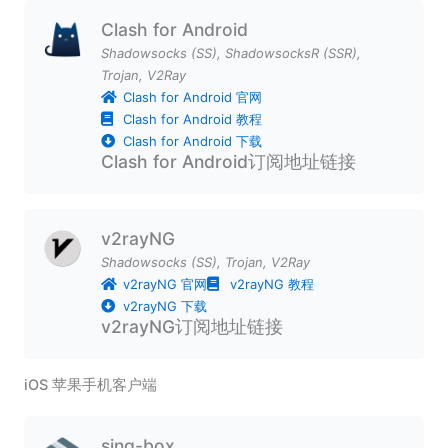
Clash for Android
Shadowsocks (SS)
,
ShadowsocksR (SSR)
,
Trojan
,
V2Ray
Clash for Android 官网
Clash for Android 教程
Clash for Android 下载
Clash for Android订阅地址链接
v2rayNG
Shadowsocks (SS)
,
Trojan
,
V2Ray
v2rayNG 官网
v2rayNG 教程
v2rayNG 下载
v2rayNG订阅地址链接
iOS 苹果手机客户端
sing-box