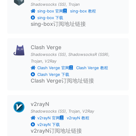
Shadowsocks (SS)
,
Trojan
sing-box 官网
sing-box 教程
sing-box 下载
sing-box订阅地址链接
Clash Verge
Shadowsocks (SS)
,
ShadowsocksR (SSR)
,
Trojan
,
V2Ray
Clash Verge 官网
Clash Verge 教程
Clash Verge 下载
Clash Verge订阅地址链接
v2rayN
Shadowsocks (SS)
,
Trojan
,
V2Ray
v2rayN 官网
v2rayN 教程
v2rayN 下载
v2rayN订阅地址链接