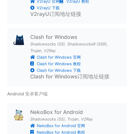
V2rayU 官网
V2rayU 教程
V2rayU 下载
V2rayU订阅地址链接
Clash for Windows
Shadowsocks (SS)
,
ShadowsocksR (SSR)
,
Trojan
,
V2Ray
Clash for Windows 官网
Clash for Windows 教程
Clash for Windows 下载
Clash for Windows订阅地址链接
Android 安卓客户端
NekoBox for Android
Shadowsocks (SS)
,
Trojan
,
V2Ray
NekoBox for Android 官网
NekoBox for Android 教程