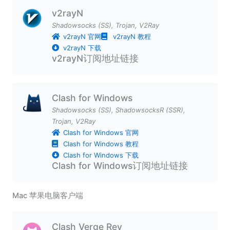
v2rayN
Shadowsocks (SS)
,
Trojan
,
V2Ray
v2rayN 官网
v2rayN 教程
v2rayN 下载
v2rayN订阅地址链接
Clash for Windows
Shadowsocks (SS)
,
ShadowsocksR (SSR)
,
Trojan
,
V2Ray
Clash for Windows 官网
Clash for Windows 教程
Clash for Windows 下载
Clash for Windows订阅地址链接
Mac 苹果电脑客户端
Clash Verge Rev