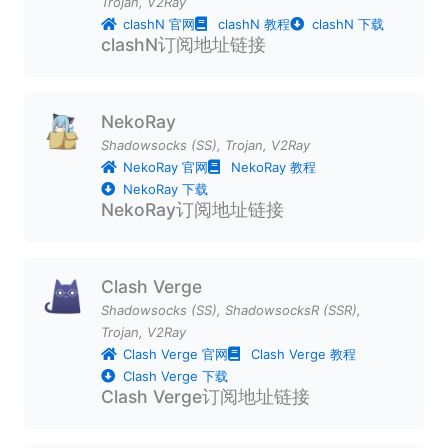
Trojan
,
V2Ray
clashN 官网
clashN 教程
clashN 下载
clashN订阅地址链接
NekoRay
Shadowsocks (SS)
,
Trojan
,
V2Ray
NekoRay 官网
NekoRay 教程
NekoRay 下载
NekoRay订阅地址链接
Clash Verge
Shadowsocks (SS)
,
ShadowsocksR (SSR)
,
Trojan
,
V2Ray
Clash Verge 官网
Clash Verge 教程
Clash Verge 下载
Clash Verge订阅地址链接