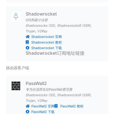
Shadowrocket
iOS利器小火箭
Shadowsocks (SS)
,
ShadowsocksR (SSR)
,
Trojan
,
V2Ray
Shadowrocket 官网
Shadowrocket 教程
Shadowrocket 下载
Shadowrocket订阅地址链接
路由器客户端
PassWall2
专为分流而生比PassWall更完善
Shadowsocks (SS)
,
ShadowsocksR (SSR)
,
Trojan
,
V2Ray
PassWall2 官网
PassWall2 教程
PassWall2 下载