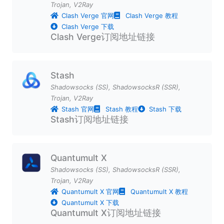
Trojan
,
V2Ray
Clash Verge 官网
Clash Verge 教程
Clash Verge 下载
Clash Verge订阅地址链接
Stash
Shadowsocks (SS)
,
ShadowsocksR (SSR)
,
Trojan
,
V2Ray
Stash 官网
Stash 教程
Stash 下载
Stash订阅地址链接
Quantumult X
Shadowsocks (SS)
,
ShadowsocksR (SSR)
,
Trojan
,
V2Ray
Quantumult X 官网
Quantumult X 教程
Quantumult X 下载
Quantumult X订阅地址链接