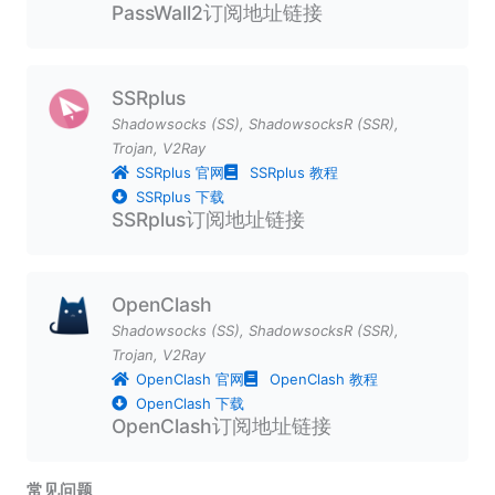
PassWall2订阅地址链接
SSRplus
Shadowsocks (SS)
,
ShadowsocksR (SSR)
,
Trojan
,
V2Ray
SSRplus 官网
SSRplus 教程
SSRplus 下载
SSRplus订阅地址链接
OpenClash
Shadowsocks (SS)
,
ShadowsocksR (SSR)
,
Trojan
,
V2Ray
OpenClash 官网
OpenClash 教程
OpenClash 下载
OpenClash订阅地址链接
常见问题