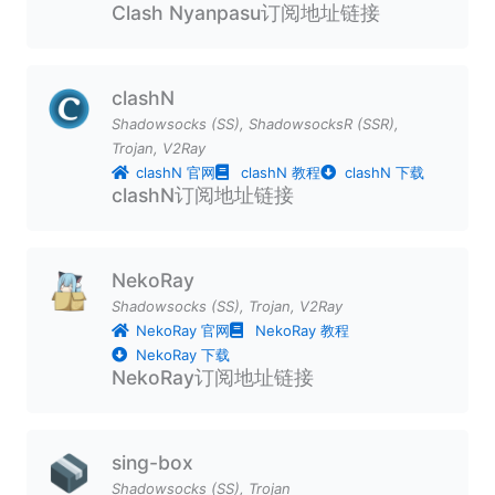
Clash Nyanpasu订阅地址链接
clashN
Shadowsocks (SS)
,
ShadowsocksR (SSR)
,
Trojan
,
V2Ray
clashN 官网
clashN 教程
clashN 下载
clashN订阅地址链接
NekoRay
Shadowsocks (SS)
,
Trojan
,
V2Ray
NekoRay 官网
NekoRay 教程
NekoRay 下载
NekoRay订阅地址链接
sing-box
Shadowsocks (SS)
,
Trojan