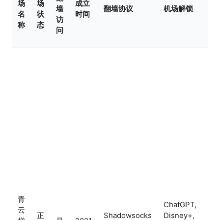
场
场
成立
机
墙
翻墙协议
机场解锁
名
状
时间
特
访
称
态
问
BG
Cla
青
ChatGPT,
IPL
云
正
Shadowsocks
Disney+,
不