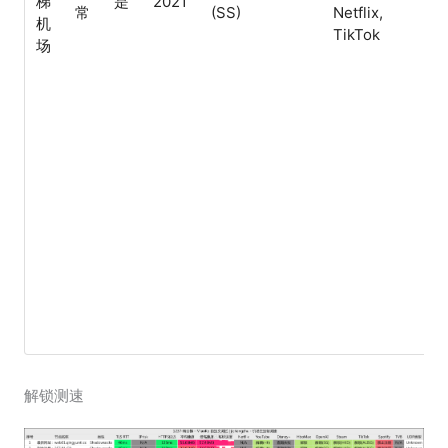
梯
是
2021
常
(SS)
Netflix,
设
机
TikTok
数,
场
业
制
解锁测速