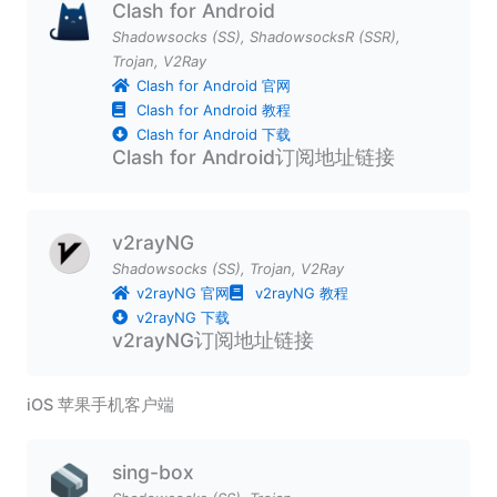
Clash for Android
Shadowsocks (SS)
,
ShadowsocksR (SSR)
,
Trojan
,
V2Ray
Clash for Android 官网
Clash for Android 教程
Clash for Android 下载
Clash for Android订阅地址链接
v2rayNG
Shadowsocks (SS)
,
Trojan
,
V2Ray
v2rayNG 官网
v2rayNG 教程
v2rayNG 下载
v2rayNG订阅地址链接
iOS 苹果手机客户端
sing-box