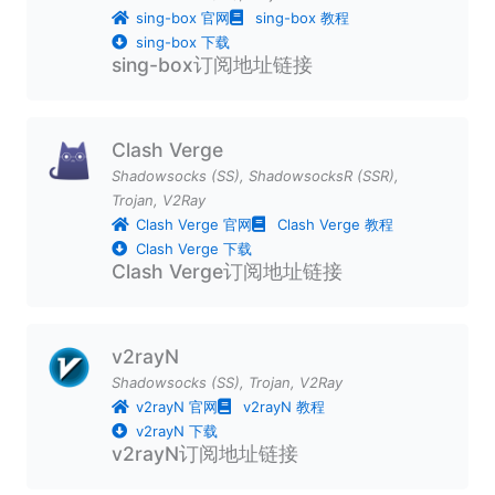
sing-box 官网
sing-box 教程
sing-box 下载
sing-box订阅地址链接
Clash Verge
Shadowsocks (SS)
,
ShadowsocksR (SSR)
,
Trojan
,
V2Ray
Clash Verge 官网
Clash Verge 教程
Clash Verge 下载
Clash Verge订阅地址链接
v2rayN
Shadowsocks (SS)
,
Trojan
,
V2Ray
v2rayN 官网
v2rayN 教程
v2rayN 下载
v2rayN订阅地址链接