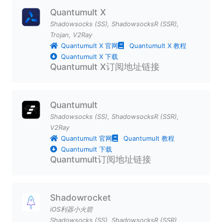
Quantumult X
Shadowsocks (SS)
,
ShadowsocksR (SSR)
,
Trojan
,
V2Ray
Quantumult X 官网
Quantumult X 教程
Quantumult X 下载
Quantumult X订阅地址链接
Quantumult
Shadowsocks (SS)
,
ShadowsocksR (SSR)
,
V2Ray
Quantumult 官网
Quantumult 教程
Quantumult 下载
Quantumult订阅地址链接
Shadowrocket
iOS利器小火箭
Shadowsocks (SS)
,
ShadowsocksR (SSR)
,