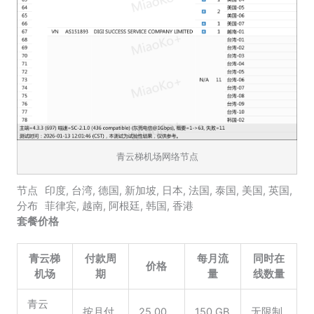
青云梯机场网络节点
节点
印度
,
台湾
,
德国
,
新加坡
,
日本
,
法国
,
泰国
,
美国
,
英国
,
分布
菲律宾
,
越南
,
阿根廷
,
韩国
,
香港
套餐价格
青云梯
付款周
每月流
同时在
价格
机场
期
量
线数量
青云
按月付
25.00
150 GB
无限制