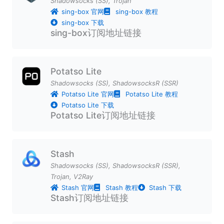
Shadowsocks (SS)
,
Trojan
sing-box 官网
sing-box 教程
sing-box 下载
sing-box订阅地址链接
Potatso Lite
Shadowsocks (SS)
,
ShadowsocksR (SSR)
Potatso Lite 官网
Potatso Lite 教程
Potatso Lite 下载
Potatso Lite订阅地址链接
Stash
Shadowsocks (SS)
,
ShadowsocksR (SSR)
,
Trojan
,
V2Ray
Stash 官网
Stash 教程
Stash 下载
Stash订阅地址链接