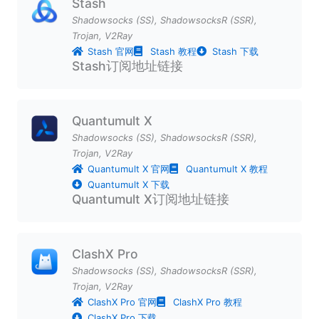
Stash
Shadowsocks (SS)
,
ShadowsocksR (SSR)
,
Trojan
,
V2Ray
Stash 官网
Stash 教程
Stash 下载
Stash订阅地址链接
Quantumult X
Shadowsocks (SS)
,
ShadowsocksR (SSR)
,
Trojan
,
V2Ray
Quantumult X 官网
Quantumult X 教程
Quantumult X 下载
Quantumult X订阅地址链接
ClashX Pro
Shadowsocks (SS)
,
ShadowsocksR (SSR)
,
Trojan
,
V2Ray
ClashX Pro 官网
ClashX Pro 教程
ClashX Pro 下载