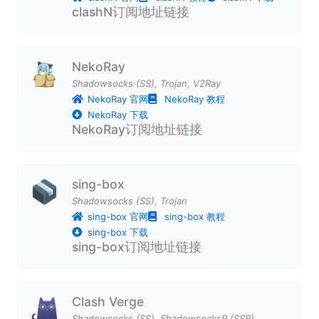
clashN订阅地址链接
NekoRay
Shadowsocks (SS)
,
Trojan
,
V2Ray
NekoRay 官网
NekoRay 教程
NekoRay 下载
NekoRay订阅地址链接
sing-box
Shadowsocks (SS)
,
Trojan
sing-box 官网
sing-box 教程
sing-box 下载
sing-box订阅地址链接
Clash Verge
Shadowsocks (SS)
,
ShadowsocksR (SSR)
,