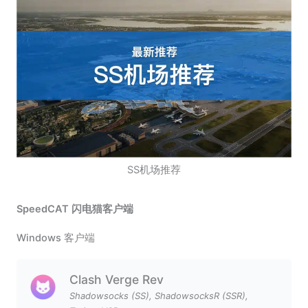
SS机场推荐
SpeedCAT 闪电猫客户端
Windows 客户端
Clash Verge Rev
Shadowsocks (SS)
,
ShadowsocksR (SSR)
,