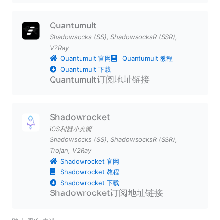
Quantumult
Shadowsocks (SS)
,
ShadowsocksR (SSR)
,
V2Ray
Quantumult 官网
Quantumult 教程
Quantumult 下载
Quantumult订阅地址链接
Shadowrocket
iOS利器小火箭
Shadowsocks (SS)
,
ShadowsocksR (SSR)
,
Trojan
,
V2Ray
Shadowrocket 官网
Shadowrocket 教程
Shadowrocket 下载
Shadowrocket订阅地址链接