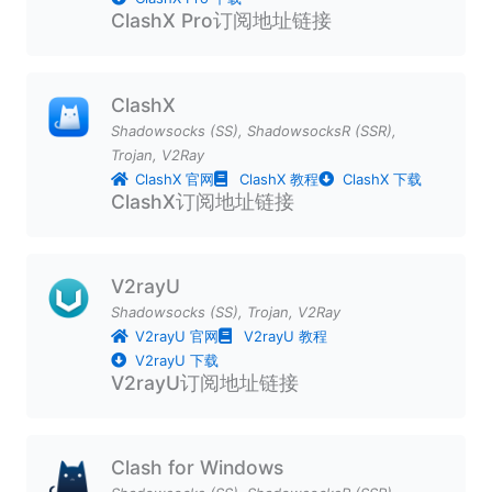
ClashX Pro订阅地址链接
ClashX
Shadowsocks (SS)
,
ShadowsocksR (SSR)
,
Trojan
,
V2Ray
ClashX 官网
ClashX 教程
ClashX 下载
ClashX订阅地址链接
V2rayU
Shadowsocks (SS)
,
Trojan
,
V2Ray
V2rayU 官网
V2rayU 教程
V2rayU 下载
V2rayU订阅地址链接
Clash for Windows