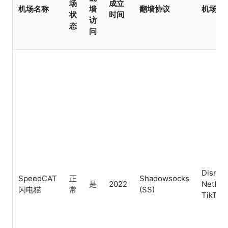
场
成立
机场名称
墙
翻墙协议
机场解
状
时间
访
态
问
Disney
SpeedCAT
正
Shadowsocks
是
2022
Netflix,
闪电猫
常
(SS)
TikTok