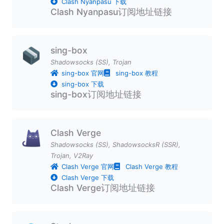
Clash Nyanpasu 下载
Clash Nyanpasu订阅地址链接
sing-box
Shadowsocks (SS)
,
Trojan
sing-box 官网
sing-box 教程
sing-box 下载
sing-box订阅地址链接
Clash Verge
Shadowsocks (SS)
,
ShadowsocksR (SSR)
,
Trojan
,
V2Ray
Clash Verge 官网
Clash Verge 教程
Clash Verge 下载
Clash Verge订阅地址链接